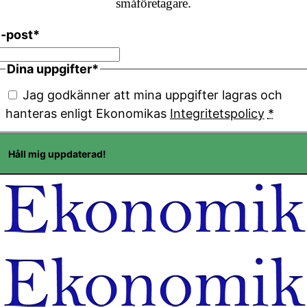
småföretagare.
E-post
*
Dina uppgifter
*
Jag godkänner att mina uppgifter lagras och
hanteras enligt Ekonomikas
Integritetspolicy
*