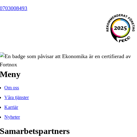
0703008493
Meny
Om oss
Våra tjänster
Karriär
Nyheter
Samarbetspartners