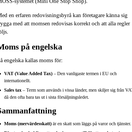
OSS-systemet (Mini One Stop Shop).
ed en erfaren redovisningsbyrå kan företagare känna sig
rygga med att momsen redovisas korrekt och att alla regler
öljs.
Moms på engelska
å engelska kallas moms för:
VAT (Value Added Tax)
– Den vanligaste termen i EU och
internationellt.
Sales tax
– Term som används i vissa länder, men skiljer sig från V
då den ofta bara tas ut i sista försäljningsledet.
Sammanfattning
Moms (mervärdesskatt)
är en skatt som läggs på varor och tjänster.