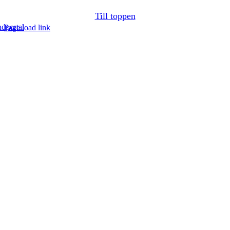
Till toppen
dportal
Page load link