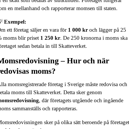
r en skatt som betalas av slutkunden. Företaget fungerar
om en mellanhand och rapporterar momsen till staten.
💡
Exempel:
m ett företag säljer en vara för
1 000 kr
och lägger på 25
 moms blir priset
1 250 kr
. De 250 kronorna i moms ska
öretaget sedan betala in till Skatteverket.
Momsredovisning – Hur och när
redovisas moms?
lla momsregistrerade företag i Sverige måste redovisa och
etala moms till Skatteverket. Detta sker genom
momsredovisning
, där företagets utgående och ingående
oms sammanställs och rapporteras.
omsredovisningen sker på olika sätt beroende på företage