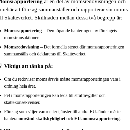
Momsrapportering
är en del av momsredovisningen och
nnebär att företag sammanställer och rapporterar sin moms
ill Skatteverket. Skillnaden mellan dessa två begrepp är:
Momsrapportering
– Den löpande hanteringen av företagets
momstransaktioner.
Momsredovisning
– Det formella steget där momsrapporteringen
sammanställs och deklareras till Skatteverket.
💡
Viktigt att tänka på:
Om du redovisar moms årsvis måste momsrapporteringen vara i
ordning hela året.
Fel i momsrapporteringen kan leda till straffavgifter och
skattekonsekvenser.
Företag som säljer varor eller tjänster till andra EU-länder måste
hantera
omvänd skattskyldighet
och
EU-momsrapportering
.