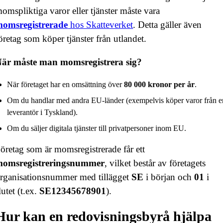
omspliktiga varor eller tjänster måste vara
omsregistrerade
hos Skatteverket
. Detta gäller även
öretag som köper tjänster från utlandet.
är måste man momsregistrera sig?
När företaget har en omsättning över
80 000 kronor per år
.
Om du handlar med andra EU-länder (exempelvis köper varor från e
leverantör i Tyskland).
Om du säljer digitala tjänster till privatpersoner inom EU.
öretag som är momsregistrerade får ett
omsregistreringsnummer
, vilket består av företagets
rganisationsnummer med tillägget
SE
i början och
01
i
lutet (t.ex.
SE12345678901
).
Hur kan en redovisningsbyrå hjälpa