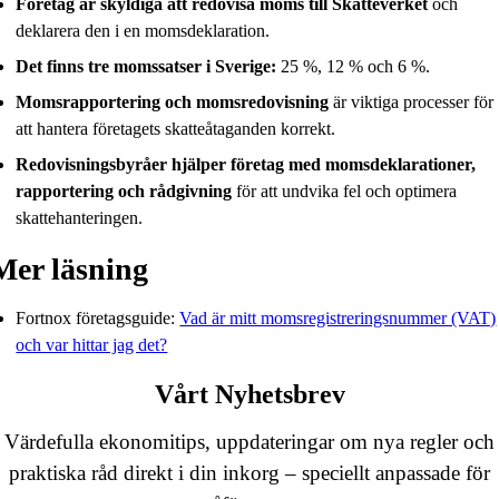
Företag är skyldiga att redovisa moms till Skatteverket
och
deklarera den i en momsdeklaration.
Det finns tre momssatser i Sverige:
25 %, 12 % och 6 %.
Momsrapportering och momsredovisning
är viktiga processer för
att hantera företagets skatteåtaganden korrekt.
Redovisningsbyråer hjälper företag med momsdeklarationer,
rapportering och rådgivning
för att undvika fel och optimera
skattehanteringen.
Mer läsning
Fortnox företagsguide:
Vad är mitt momsregistreringsnummer (VAT)
och var hittar jag det?
Vårt Nyhetsbrev
Värdefulla ekonomitips, uppdateringar om nya regler och
praktiska råd direkt i din inkorg – speciellt anpassade för