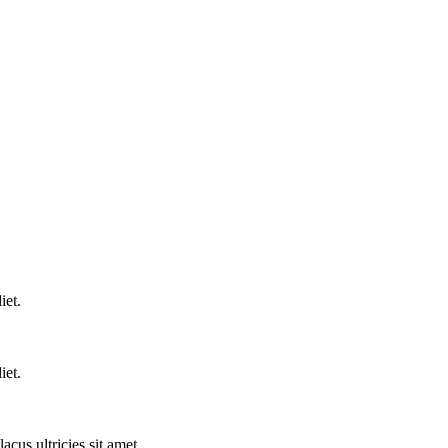
iet.
iet.
acus ultricies sit amet.