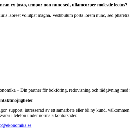
nean ex justo, tempor non nunc sed, ullamcorper molestie lectus?
uris laoreet volutpat magna. Vestibulum porta lorem nunc, sed pharetra
onomika – Din partner för bokföring, redovisning och rådgivning med fa
ntaktmöjligheter
ågor, support, intresserad av ett samarbete eller bli ny kund, välkommen
svarar i telefon under normala kontorstider.
fo@ekonomika.se