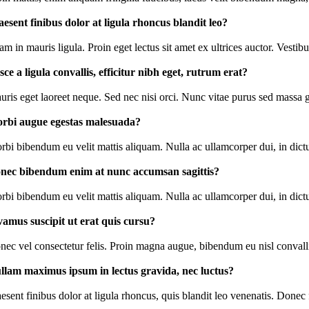
aesent finibus dolor at ligula rhoncus blandit leo?
am in mauris ligula. Proin eget lectus sit amet ex ultrices auctor. Vesti
sce a ligula convallis, efficitur nibh eget, rutrum erat?
uris eget laoreet neque. Sed nec nisi orci. Nunc vitae purus sed massa 
rbi augue egestas malesuada?
rbi bibendum eu velit mattis aliquam. Nulla ac ullamcorper dui, in dict
nec bibendum enim at nunc accumsan sagittis?
rbi bibendum eu velit mattis aliquam. Nulla ac ullamcorper dui, in dict
vamus suscipit ut erat quis cursu?
nec vel consectetur felis. Proin magna augue, bibendum eu nisl convallis
llam maximus ipsum in lectus gravida, nec luctus?
esent finibus dolor at ligula rhoncus, quis blandit leo venenatis. Donec