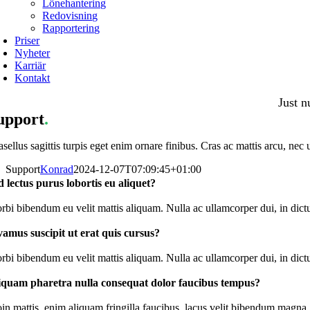
Lönehantering
Redovisning
Rapportering
Priser
Nyheter
Karriär
Kontakt
Just n
upport
.
sellus sagittis turpis eget enim ornare finibus. Cras ac mattis arcu, nec 
Support
Konrad
2024-12-07T07:09:45+01:00
d lectus purus lobortis eu aliquet?
rbi bibendum eu velit mattis aliquam. Nulla ac ullamcorper dui, in dict
vamus suscipit ut erat quis cursus?
rbi bibendum eu velit mattis aliquam. Nulla ac ullamcorper dui, in dict
iquam pharetra nulla consequat dolor faucibus tempus?
in mattis, enim aliquam fringilla faucibus, lacus velit bibendum magna, qu