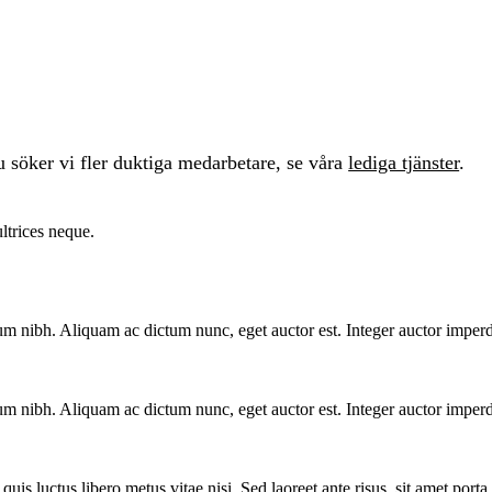
u söker vi fler duktiga medarbetare, se våra
lediga tjänster
.
ultrices neque.
um nibh. Aliquam ac dictum nunc, eget auctor est. Integer auctor imperd
um nibh. Aliquam ac dictum nunc, eget auctor est. Integer auctor imperd
is luctus libero metus vitae nisi. Sed laoreet ante risus, sit amet porta l